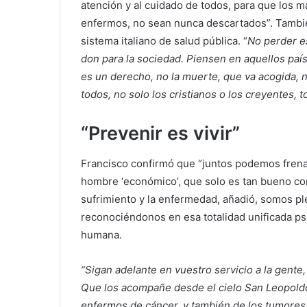
atención y al cuidado de todos, para que los m
enfermos, no sean nunca descartados”. También
sistema italiano de salud pública. “
No perder es
don para la sociedad. Piensen en aquellos país
es un derecho, no la muerte, que va acogida, no
todos, no solo los cristianos o los creyentes, 
“Prevenir es vivir”
Francisco confirmó que “juntos podemos frena
hombre ‘económico’, que solo es tan bueno co
sufrimiento y la enfermedad, añadió, somos 
reconociéndonos en esa totalidad unificada psi
humana.
“Sigan adelante en vuestro servicio a la gente, 
Que los acompañe desde el cielo San Leopoldo
enfermos de cáncer, y también de los tumores 