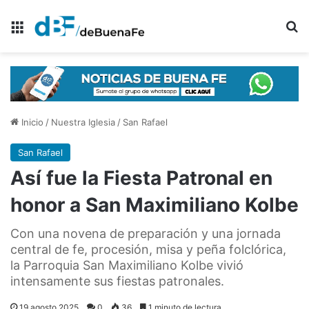
Menú
B
Inicio
/
Nuestra Iglesia
/
San Rafael
San Rafael
Así fue la Fiesta Patronal en
honor a San Maximiliano Kolbe
Con una novena de preparación y una jornada
central de fe, procesión, misa y peña folclórica,
la Parroquia San Maximiliano Kolbe vivió
intensamente sus fiestas patronales.
19 agosto 2025
0
36
1 minuto de lectura