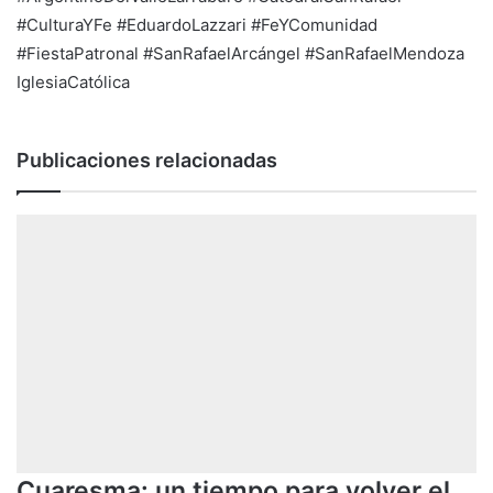
#CulturaYFe
#EduardoLazzari
#FeYComunidad
#FiestaPatronal
#SanRafaelArcángel
#SanRafaelMendoza
IglesiaCatólica
Publicaciones relacionadas
Cuaresma: un tiempo para volver el