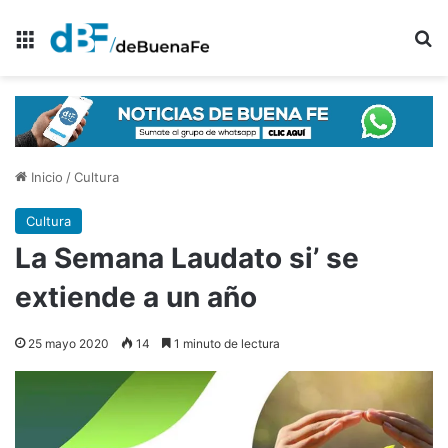
Menú
B
Inicio
/
Cultura
Cultura
La Semana Laudato si’ se
extiende a un año
25 mayo 2020
14
1 minuto de lectura