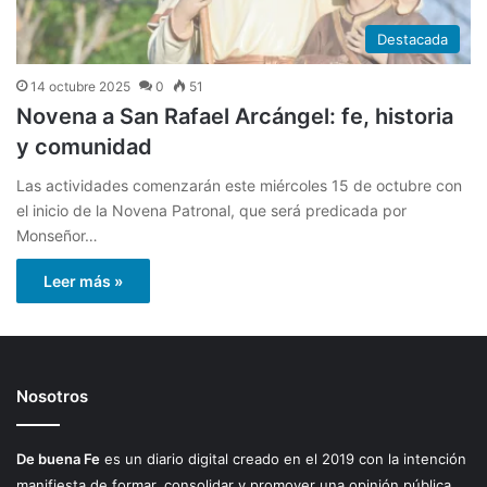
Destacada
14 octubre 2025
0
51
Novena a San Rafael Arcángel: fe, historia
y comunidad
Las actividades comenzarán este miércoles 15 de octubre con
el inicio de la Novena Patronal, que será predicada por
Monseñor…
Leer más »
Nosotros
De buena Fe
es un diario digital creado en el 2019 con la intención
manifiesta de formar, consolidar y promover una opinión pública