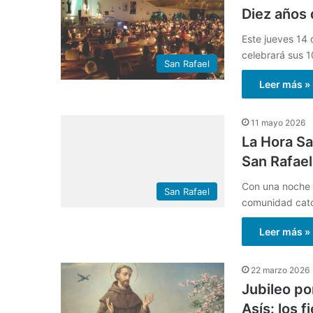
Diez años 
Este jueves 14 
celebrará sus 
San Rafael
Leer más »
11 mayo 2026
La Hora Sa
San Rafael
Con una noche e
San Rafael
comunidad catól
Leer más »
22 marzo 2026
Jubileo po
Asís: los 