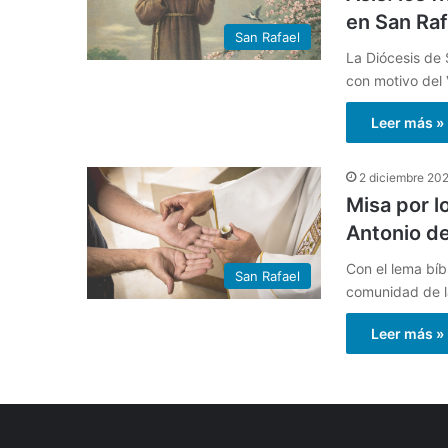
en San Raf
San Rafael
La Diócesis de 
con motivo del 
Leer más »
2 diciembre 20
Misa por l
Antonio d
Con el lema bíbl
San Rafael
comunidad de l
Leer más »