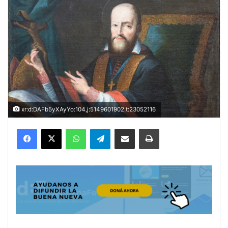
xr:d:DAFb5yXAyYo:104,j:5149601902,t:23052116
Facebook
X
WhatsApp
Telegram
Compartir por correo electrónico
Imprimir