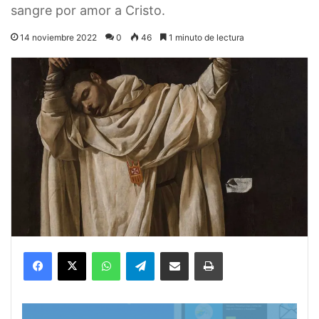
sangre por amor a Cristo.
14 noviembre 2022
0
46
1 minuto de lectura
Facebook
X
WhatsApp
Telegram
Compartir por correo electrónico
Imprimir