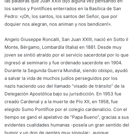
las palabras que Juan XXIII dijo alguna vez pensando en
los santos y Pontífices enterrados en la Basílica de San
Pedro: «¡Oh, los santos, los santos del Señor, que por
doquier nos alegran, nos animan y nos bendicen!».
Angelo Giuseppe Roncalli, San Juan XXIII, nació en Sotto il
Monte, Bérgamo, Lombardía (Italia) en 1881. Desde muy
joven se sintió atraído por el servicio sacerdotal por lo que
ingresó al seminario y fue ordenado sacerdote en 1904.
Durante la Segunda Guerra Mundial, siendo obispo, ayudó
a salvar la vida de muchos judíos perseguidos por los
nazis haciendo uso del llamado “visado de tránsito” de la
Delegación Apostólica bajo su jurisdicción. En 1953 fue
creado Cardenal y a la muerte de Pío XII, en 1958, fue
elegido Sumo Pontífice por el colegio cardenalicio. Con el
tiempo se ganó el apelativo de “Papa Bueno”, gracias a sus
evidentes cualidades humanas -poseía un gran sentido del
humor y un don de gentes muy singular-, aunque