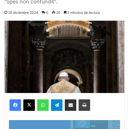
"Spes non confundit".
26 diciembre 2024
0
20
2 minutos de lectura
Facebook
X
WhatsApp
Telegram
Compartir por correo electrónico
Imprimir