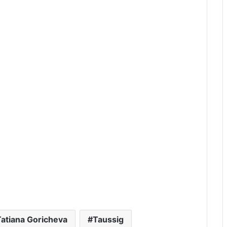
Tatiana Goricheva
Taussig