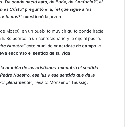
tó
“De dónde nació esto, de Buda, de Confucio?”, el
én es Cristo”
preguntó ella
, “el que sigue a los
cristianos?”
cuestionó la joven.
a de Moscú
,
en un pueblito muy chiquito donde había
llí. Se acercó, a un confesionario y le dijo al padre:
adre Nuestro”
este humilde sacerdote de campo le
eva encontró el sentido de su vida.
 la oración de los cristianos, encontró el sentido
 Padre Nuestro, esa luz y ese sentido que da la
brir plenamente”
,
resaltó Monseñor Taussig.