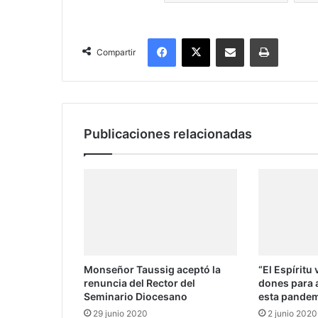
Facebook
X
Compartir por correo electrónico
Imprimir
Compartir
Publicaciones relacionadas
Monseñor Taussig aceptó la
“El Espíritu
renuncia del Rector del
dones para 
Seminario Diocesano
esta pandem
29 junio 2020
2 junio 2020