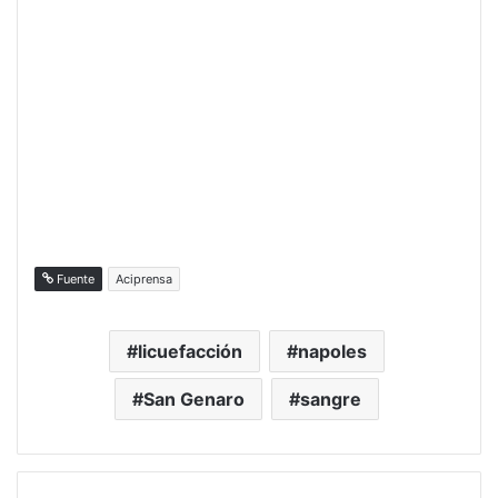
Fuente
Aciprensa
licuefacción
napoles
San Genaro
sangre