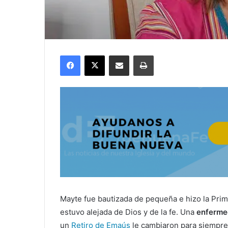
Facebook
X
Compartir por correo electrónico
Imprimir
Mayte fue bautizada de pequeña e hizo la Pr
estuvo alejada de Dios y de la fe. Una
enferme
un
Retiro de Emaús
le cambiaron para siempre l