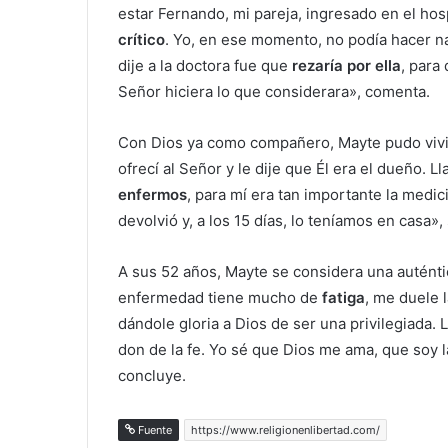
estar Fernando, mi pareja, ingresado en el ho
crítico
. Yo, en ese momento, no podía hacer n
dije a la doctora fue que
rezaría por ella
, para
Señor hiciera lo que considerara», comenta.
Con Dios ya como compañero, Mayte pudo viv
ofrecí al Señor y le dije que Él era el dueño. L
enfermos
, para mí era tan importante la medic
devolvió y, a los 15 días, lo teníamos en casa»,
A sus 52 años, Mayte se considera una auténtic
enfermedad tiene mucho de
fatiga
, me duele 
dándole gloria a Dios de ser una privilegiada.
don de la fe. Yo sé que Dios me ama, que soy 
concluye.
Fuente
https://www.religionenlibertad.com/