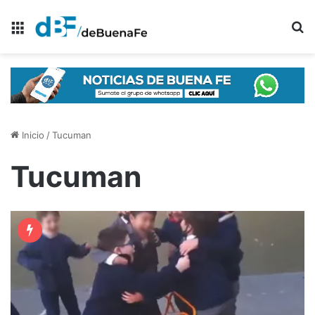
Menú
B
Inicio
/
Tucuman
Tucuman