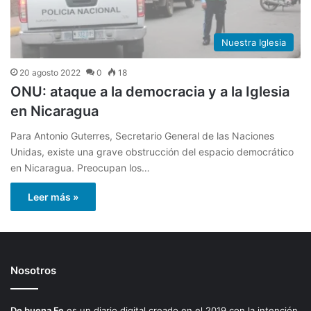
Nuestra Iglesia
20 agosto 2022
0
18
ONU: ataque a la democracia y a la Iglesia
en Nicaragua
Para Antonio Guterres, Secretario General de las Naciones
Unidas, existe una grave obstrucción del espacio democrático
en Nicaragua. Preocupan los…
Leer más »
Nosotros
De buena Fe
es un diario digital creado en el 2019 con la intención