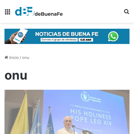
Menú
B
Inicio
/
onu
onu