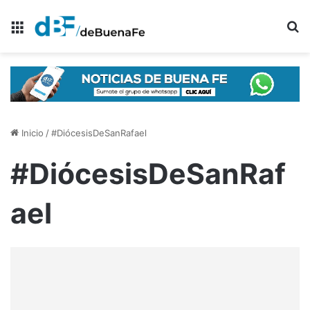
Menú
B
Inicio
/
#DiócesisDeSanRafael
#DiócesisDeSanRaf
ael