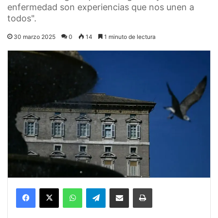
enfermedad son experiencias que nos unen a
todos".
30 marzo 2025
0
14
1 minuto de lectura
Facebook
X
WhatsApp
Telegram
Compartir por correo electrónico
Imprimir