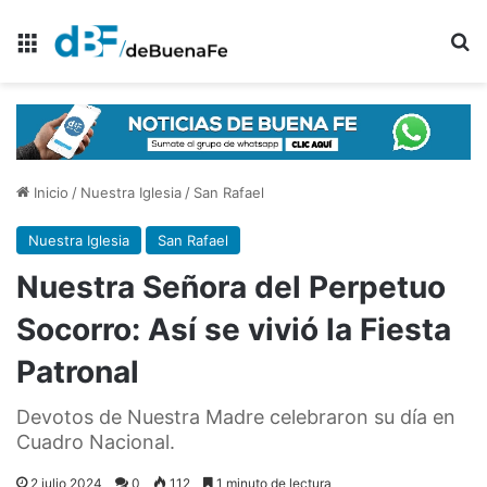
Menú
B
Inicio
/
Nuestra Iglesia
/
San Rafael
Nuestra Iglesia
San Rafael
Nuestra Señora del Perpetuo
Socorro: Así se vivió la Fiesta
Patronal
Devotos de Nuestra Madre celebraron su día en
Cuadro Nacional.
2 julio 2024
0
112
1 minuto de lectura