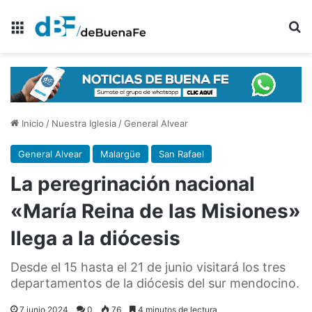
Menú
B
Inicio
/
Nuestra Iglesia
/
General Alvear
General Alvear
Malargüe
San Rafael
La peregrinación nacional
«María Reina de las Misiones»
llega a la diócesis
Desde el 15 hasta el 21 de junio visitará los tres
departamentos de la diócesis del sur mendocino.
7 junio 2024
0
76
4 minutos de lectura