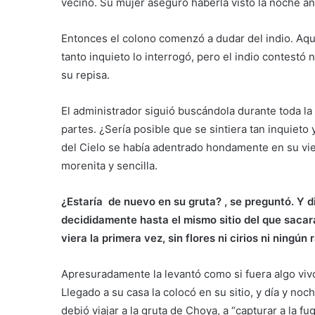
vecino. Su mujer aseguró haberla visto la noche ant
Entonces el colono comenzó a dudar del indio. Aqu
tanto inquieto lo interrogó, pero el indio contestó 
su repisa.
El administrador siguió buscándola durante toda l
partes. ¿Sería posible que se sintiera tan inquieto
del Cielo se había adentrado hondamente en su vi
morenita y sencilla.
¿Estaría de nuevo en su gruta? , se preguntó. Y dir
decididamente hasta el mismo sitio del que sacara
viera la primera vez, sin flores ni cirios ni ningún
Apresuradamente la levantó como si fuera algo vivo,
Llegado a su casa la colocó en su sitio, y día y noch
debió viajar a la gruta de Choya, a “capturar a la fugi