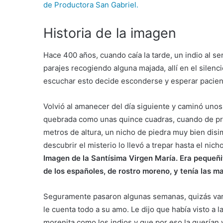
de Productora San Gabriel.
Historia de la imagen
Hace 400 años, cuando caía la tarde, un indio al s
parajes recogiendo alguna majada, allí en el silenc
escuchar esto decide esconderse y esperar pacien
Volvió al amanecer del día siguiente y caminó unos
quebrada como unas quince cuadras, cuando de pro
metros de altura, un nicho de piedra muy bien dis
descubrir el misterio lo llevó a trepar hasta el nich
Imagen de la Santísima Virgen María. Era pequeñi
de los españoles, de rostro moreno, y tenía las m
Seguramente pasaron algunas semanas, quizás vari
le cuenta todo a su amo. Le dijo que había visto a 
morenita como los indios y que por eso la querían 