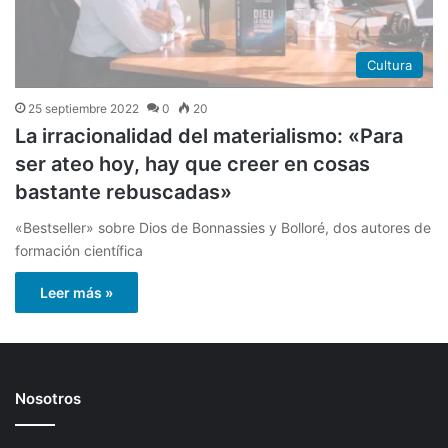
Cultura
25 septiembre 2022
0
20
La irracionalidad del materialismo: «Para
ser ateo hoy, hay que creer en cosas
bastante rebuscadas»
«Bestseller» sobre Dios de Bonnassies y Bolloré, dos autores de
formación científica
Leer más »
Nosotros