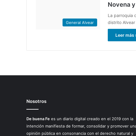
Novena y 
La parroquia d
distrito Alvea
General Alvear
Leer más 
Nosotros
De buena Fe
es un diario digital creado en el 2019 con la
intención manifiesta de formar, consolidar y promover un
opinión pública en consonancia con el derecho natural y