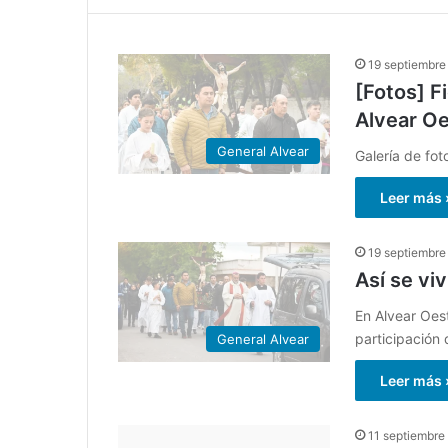
19 septiembre
[Fotos] F
Alvear O
General Alvear
Galería de fot
Leer más 
19 septiembre
Así se vi
En Alvear Oes
participación
General Alvear
Leer más 
11 septiembre