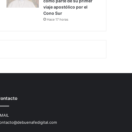
como parte de su primer
viaje apostólico por el
Cono Sur
Hace 17 horas
ontacto
MAIL
ontacto@debuenafedigital.com