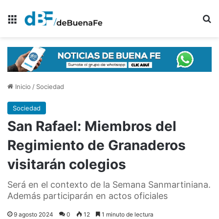
Menú
B
Inicio
/
Sociedad
Sociedad
San Rafael: Miembros del
Regimiento de Granaderos
visitarán colegios
Será en el contexto de la Semana Sanmartiniana.
Además participarán en actos oficiales
9 agosto 2024
0
12
1 minuto de lectura