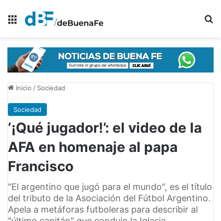
Menú
B
Inicio
/
Sociedad
Sociedad
‘¡Qué jugador!’: el video de la
AFA en homenaje al papa
Francisco
"El argentino que jugó para el mundo", es el título
del tributo de la Asociación del Fútbol Argentino.
Apela a metáforas futboleras para describir al
"último capitán" que condujo la Iglesia.