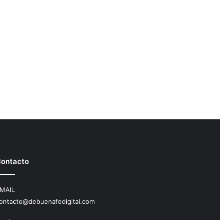
ontacto
MAIL
ontacto@debuenafedigital.com