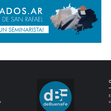
C
E
a
c