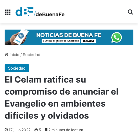
Menú
B
Inicio
/
Sociedad
Sociedad
El Celam ratifica su
compromiso de anunciar el
Evangelio en ambientes
difíciles y olvidados
17 julio 2022
5
2 minutos de lectura