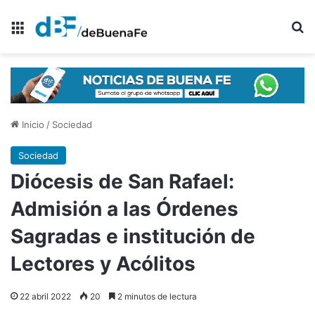
Menú
B
Inicio
/
Sociedad
Sociedad
Diócesis de San Rafael:
Admisión a las Órdenes
Sagradas e institución de
Lectores y Acólitos
22 abril 2022
20
2 minutos de lectura