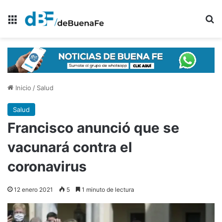
Menú
B
Inicio
/
Salud
Salud
Francisco anunció que se
vacunará contra el
coronavirus
12 enero 2021
5
1 minuto de lectura