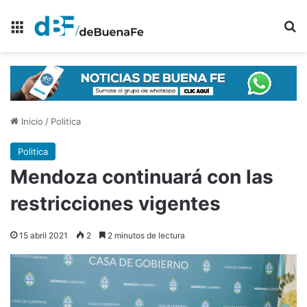
Menú
B
Inicio
/
Politica
Politica
Mendoza continuará con las
restricciones vigentes
15 abril 2021
2
2 minutos de lectura