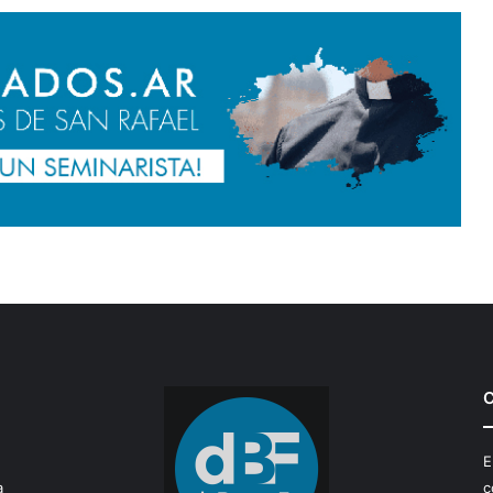
C
E
a
c