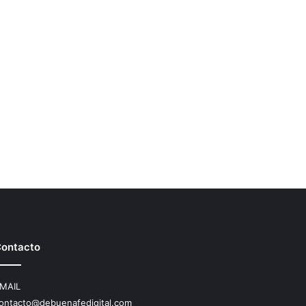
ontacto
MAIL
ontacto@debuenafedigital.com