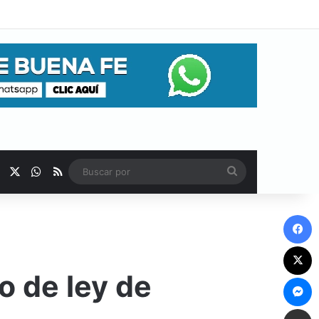
Facebook
X
WhatsApp
RSS
Buscar
por
F
X
o de ley de
M
Comp