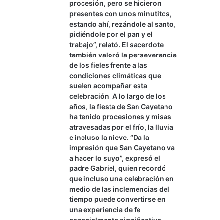
procesión, pero se hicieron
presentes con unos minutitos,
estando ahí, rezándole al santo,
pidiéndole por el pan y el
trabajo”, relató. El sacerdote
también valoró la perseverancia
de los fieles frente a las
condiciones climáticas que
suelen acompañar esta
celebración. A lo largo de los
años, la fiesta de San Cayetano
ha tenido procesiones y misas
atravesadas por el frío, la lluvia
e incluso la nieve. “Da la
impresión que San Cayetano va
a hacer lo suyo”, expresó el
padre Gabriel, quien recordó
que incluso una celebración en
medio de las inclemencias del
tiempo puede convertirse en
una experiencia de fe
especialmente significativa.