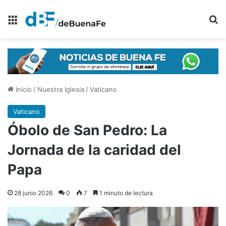
Menú
B
Inicio
/
Nuestra Iglesia
/
Vaticano
Vaticano
Óbolo de San Pedro: La
Jornada de la caridad del
Papa
28 junio 2026
0
7
1 minuto de lectura