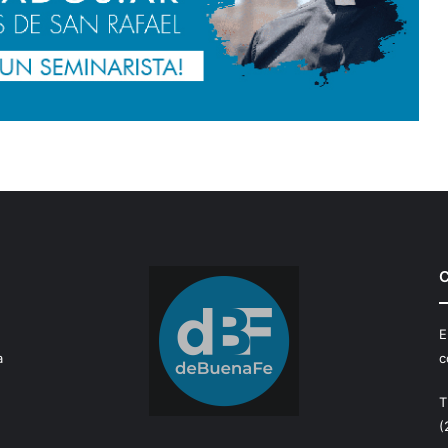
C
E
a
c
T
(