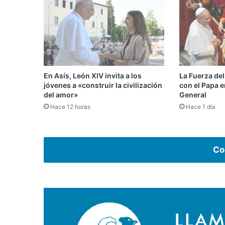
En Asís, León XIV invita a los
La Fuerza del
jóvenes a «construir la civilización
con el Papa e
del amor»
General
Hace 12 horas
Hace 1 día
Co