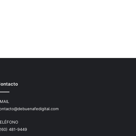
ontacto
MAIL
ontacto@debuenafedigital.com
ELÉFONO
260) 481-9449