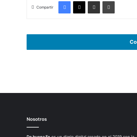
Facebook
X
Compartir por correo electrónico
Imprimir
Compartir
Co
Nosotros
De buena Fe
es un diario digital creado en el 2019 con la