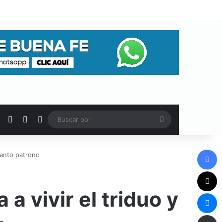
Facebook
X
WhatsApp
RSS
Buscar
por
F
 santo patrono
X
a vivir el triduo y
M
Comp