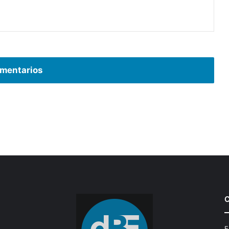
mentarios
C
E