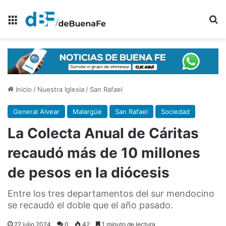
Menú
B
Inicio
/
Nuestra Iglesia
/
San Rafael
General Alvear
Malargüe
San Rafael
Sociedad
La Colecta Anual de Cáritas
recaudó más de 10 millones
de pesos en la diócesis
Entre los tres departamentos del sur mendocino
se recaudó el doble que el año pasado.
22 julio 2024
0
42
1 minuto de lectura