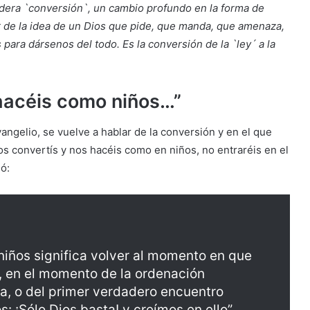
dera `conversión`, un cambio profundo en la forma de
r de la idea de un Dios que pide, que manda, que amenaza,
 para dársenos del todo. Es la conversión de la `ley´ a la
 hacéis como niños…”
vangelio, se vuelve a hablar de la conversión y en el que
 os convertís y nos hacéis como en niños, no entraréis en el
mó:
iños significa volver al momento en que
 en el momento de la ordenación
osa, o del primer verdadero encuentro
: ¡Sólo Dios basta! y creímos en ello”