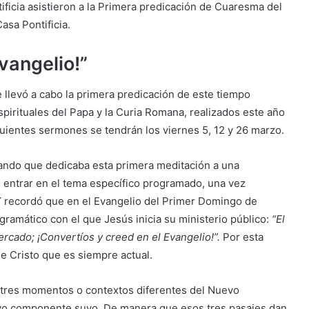
ificia asistieron a la Primera predicación de Cuaresma del
asa Pontificia.
vangelio!”
 llevó a cabo la primera predicación de este tiempo
 espirituales del Papa y la Curia Romana, realizados este año
guientes sermones se tendrán los viernes 5, 12 y 26 marzo.
cando que dedicaba esta primera meditación a una
e entrar en el tema específico programado, una vez
. Y recordó que en el Evangelio del Primer Domingo de
amático con el que Jesús inicia su ministerio público:
“El
ercado; ¡Convertíos y creed en el Evangelio!”.
Por esta
e Cristo que es siempre actual.
n tres momentos o contextos diferentes del Nuevo
evo componente suyo. De manera que esos tres pasajes dan