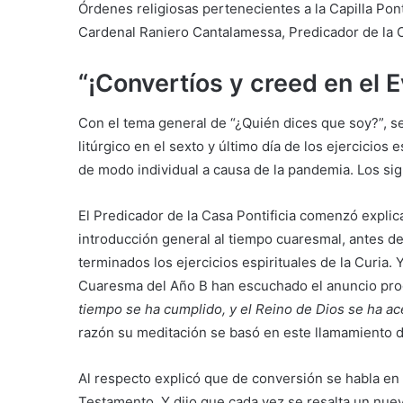
Órdenes religiosas pertenecientes a la Capilla Pont
Cardenal Raniero Cantalamessa, Predicador de la C
“¡Convertíos y creed en el E
Con el tema general de “¿Quién dices que soy?”, se
litúrgico en el sexto y último día de los ejercicios
de modo individual a causa de la pandemia. Los si
El Predicador de la Casa Pontificia comenzó expli
introducción general al tiempo cuaresmal, antes d
terminados los ejercicios espirituales de la Curia
Cuaresma del Año B han escuchado el anuncio progr
tiempo se ha cumplido, y el Reino de Dios se ha ac
razón su meditación se basó en este llamamiento d
Al respecto explicó que de conversión se habla e
Testamento. Y dijo que cada vez se resalta un nu