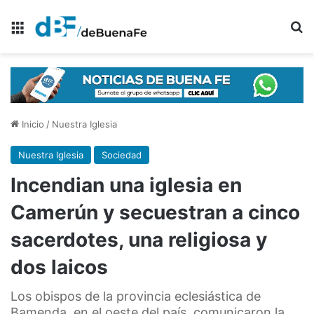
Menú
B
Inicio
/
Nuestra Iglesia
Nuestra Iglesia
Sociedad
Incendian una iglesia en
Camerún y secuestran a cinco
sacerdotes, una religiosa y
dos laicos
Los obispos de la provincia eclesiástica de
Bamenda, en el oeste del país, comunicaron la