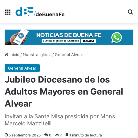
Menú
B
Inicio
/
Nuestra Iglesia
/
General Alvear
General Alvear
Jubileo Diocesano de los
Adultos Mayores en General
Alvear
Invitan a la Santa Misa presidida por Mons.
Marcelo Mazzitelli
5 septiembre 2025
0
7
1 minuto de lectura