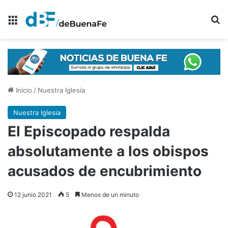
Menú
B
Inicio
/
Nuestra Iglesia
Nuestra Iglesia
El Episcopado respalda
absolutamente a los obispos
acusados de encubrimiento
12 junio 2021
5
Menos de un minuto