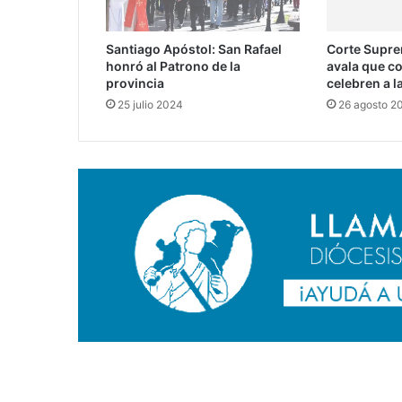
Santiago Apóstol: San Rafael
Corte Supre
honró al Patrono de la
avala que c
provincia
celebren a l
25 julio 2024
26 agosto 2