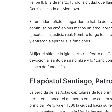
Felipe II. El 2 de marzo fundó la ciudad que 
García Hurtado de Mendoza.
El fundador señaló el lugar donde habría de lev
continuación alzó en sus manos un árbol gordo, 
ejecutase la justicia real. Nombró luego los i
y entraron a ejercer sus funciones.
Al fijar el sitio de la iglesia Matriz, Pedro del
devoción al santo de su nombre y lo “tomó co
el acta de fundación.
El apóstol Santiago, Pat
La pérdida de las Actas capitulares de los pri
permiten conocer el momento en que comenzó 
principal. Pero ya en 1566 la ciudad hacía su f
y participaban el cura de la Matriz, las autorid