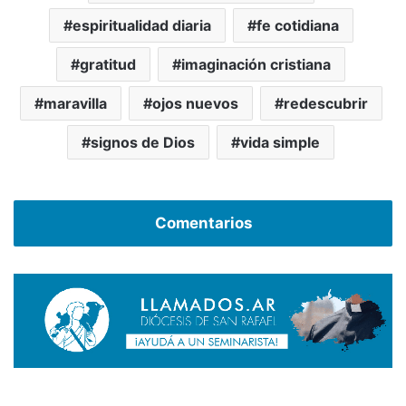
espiritualidad diaria
fe cotidiana
gratitud
imaginación cristiana
maravilla
ojos nuevos
redescubrir
signos de Dios
vida simple
Comentarios