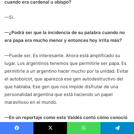
cuando era cardenal u obispo?
—Sí.
—¿Podrá ser que la incidencia de su palabra cuando no
era papa era mucho menor y entonces hoy irrita más?
—Puede ser. Es interesante. Ahora está amplificado su
lugar. Los argentinos tenemos que permitirle ser papa. Es
permitirle a un argentino hacer mucho por la unidad. Evitar
el autoboicot, que aparezca ese gen autodestructivo del
que hablaba. Ese gen que nos impide disfrutar de una
personalidad argentina que está haciendo un papel
maravilloso en el mundo.
—En un reportaje como este Valdés contó cómo conoció
al Papa y tenía que ver con que era el barrio Mujica, la
villa que está frente a Retiro. En la época de Menem