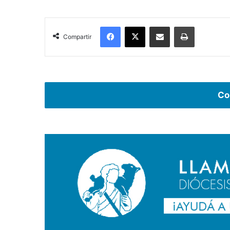
Facebook
X
Compartir por correo electrónico
Imprimir
Compartir
Co