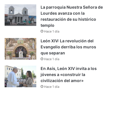
La parroquia Nuestra Señora de
Lourdes avanza con la
restauración de su histórico
templo
Hace 1 día
León XIV: La revolución del
Evangelio derriba los muros
que separan
Hace 1 día
En Asís, León XIV invita a los
jóvenes a «construir la
civilización del amor»
Hace 1 día