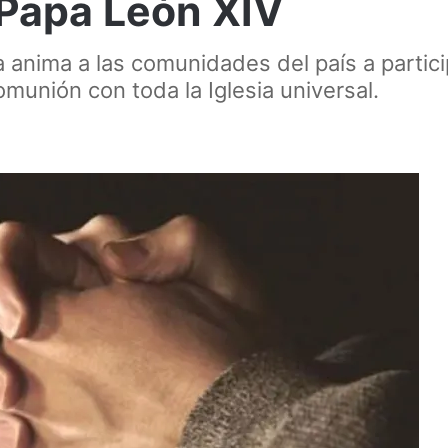
 Papa León XIV
 anima a las comunidades del país a partic
omunión con toda la Iglesia universal.