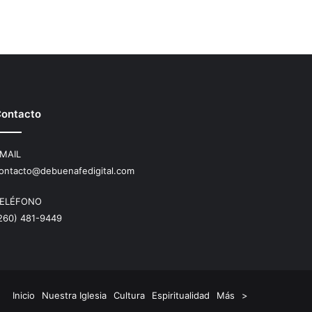
ontacto
MAIL
ontacto@debuenafedigital.com
ELÉFONO
260) 481-9449
tsApp
RSS
Inicio
Nuestra Iglesia
Cultura
Espiritualidad
Más
>