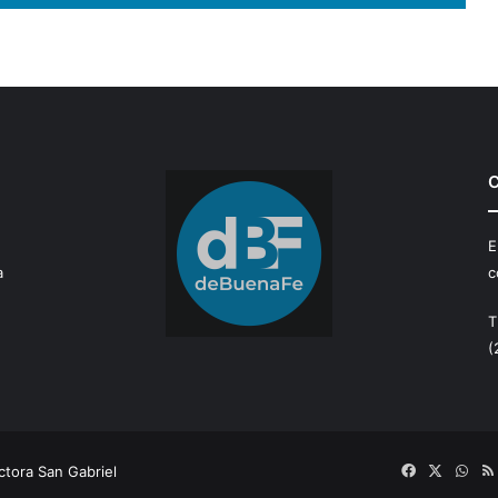
C
E
a
c
T
(
tora San Gabriel
Facebook
X
Wha