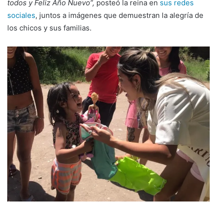
todos y Feliz Año Nuevo”,
posteó la reina en
sus redes
sociales
, juntos a imágenes que demuestran la alegría de
los chicos y sus familias.