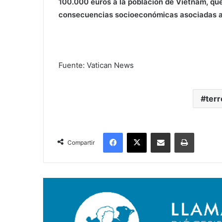
100.000 euros a la población de Vietnam, que
consecuencias socioeconómicas asociadas a
Fuente: Vatican News
terr
Facebook
X
Compartir por correo electrónico
Imprimir
Compartir