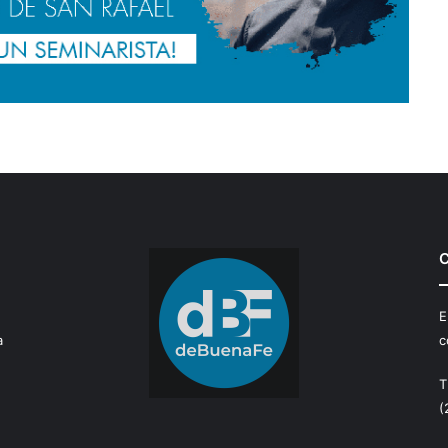
C
E
a
c
T
(