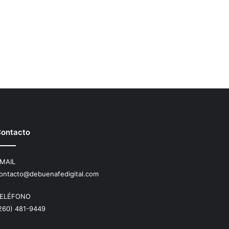
ontacto
MAIL
ontacto@debuenafedigital.com
ELÉFONO
260) 481-9449