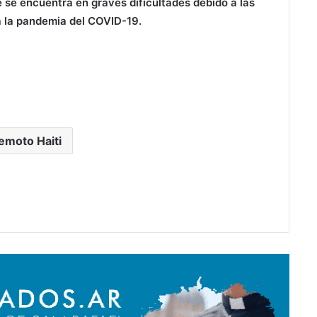
 se encuentra en graves dificultades debido a las
 la pandemia del COVID-19.
emoto Haiti