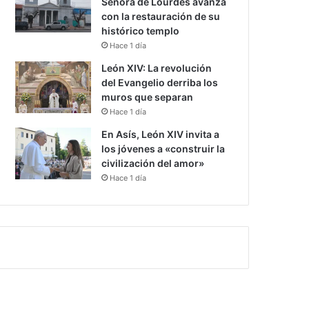
Señora de Lourdes avanza
con la restauración de su
histórico templo
Hace 1 día
León XIV: La revolución
del Evangelio derriba los
muros que separan
Hace 1 día
En Asís, León XIV invita a
los jóvenes a «construir la
civilización del amor»
Hace 1 día