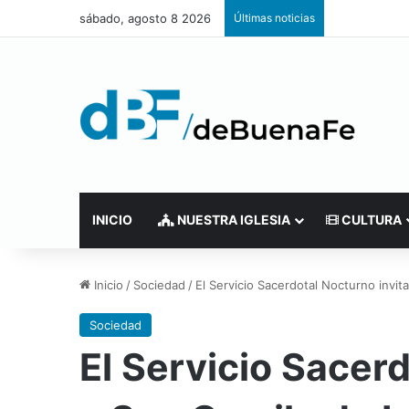
sábado, agosto 8 2026
Últimas noticias
INICIO
NUESTRA IGLESIA
CULTURA
Inicio
/
Sociedad
/
El Servicio Sacerdotal Nocturno invita
Sociedad
El Servicio Sacerd