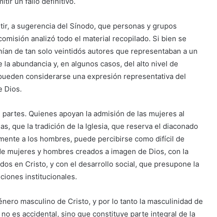
ir un fallo definitivo.
itir, a sugerencia del Sínodo, que personas y grupos
comisión analizó todo el material recopilado. Si bien se
ían de tan solo veintidós autores que representaban a un
 la abundancia y, en algunos casos, del alto nivel de
 pueden considerarse una expresión representativa del
e Dios.
partes. Quienes apoyan la admisión de las mujeres al
s, que la tradición de la Iglesia, que reserva el diaconado
mente a los hombres, puede percibirse como difícil de
d de mujeres y hombres creados a imagen de Dios, con la
os en Cristo, y con el desarrollo social, que presupone la
ciones institucionales.
énero masculino de Cristo, y por lo tanto la masculinidad de
o es accidental, sino que constituye parte integral de la