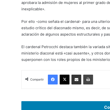
aprobara la admisión de mujeres al primer grado d
inexplicable».
Por ello -como señala el cardenal- para una ulterio
estudio crítico del diaconado mismo, es decir, de s
aclaración de algunos aspectos estructurales y pa
El cardenal Petrocchi destaca también la variada si
ministerio diaconal está «casi ausente», y otros 
superponen con los roles propios de los ministerios
Facebook
X
Compartir por correo electrónico
Imprimir
Compartir
Co