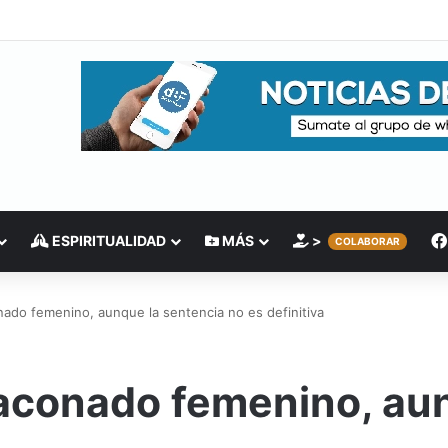
ESPIRITUALIDAD
MÁS
>
COLABORAR
nado femenino, aunque la sentencia no es definitiva
iaconado femenino, au