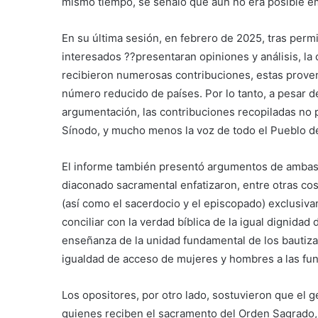
mismo tiempo, se señaló que aún no era posible emit
En su última sesión, en febrero de 2025, tras perm
interesados ??presentaran opiniones y análisis, la 
recibieron numerosas contribuciones, estas proven
número reducido de países. Por lo tanto, a pesar de
argumentación, las contribuciones recopiladas no
Sínodo, y mucho menos la voz de todo el Pueblo d
El informe también presentó argumentos de ambas 
diaconado sacramental enfatizaron, entre otras cosa
(así como el sacerdocio y el episcopado) exclusiva
conciliar con la verdad bíblica de la igual dignida
enseñanza de la unidad fundamental de los bautizad
igualdad de acceso de mujeres y hombres a las fun
Los opositores, por otro lado, sostuvieron que el g
quienes reciben el sacramento del Orden Sagrado, n