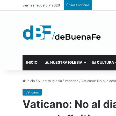
viernes, agosto 7 2026
Últimas noticias
INICIO
NUESTRA IGLESIA
CULTURA
Inicio
/
Nuestra Iglesia
/
Vaticano
/
Vaticano: No al diaco
Vaticano
Vaticano: No al d