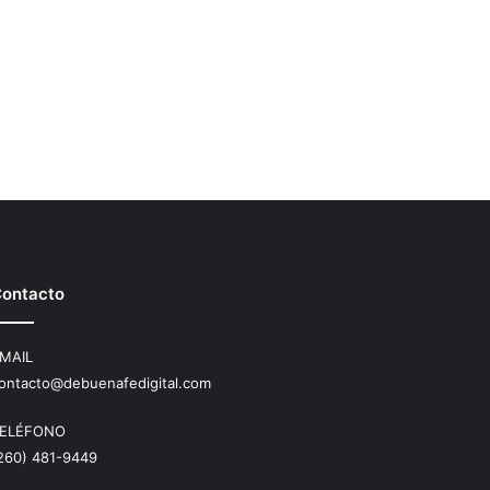
ontacto
MAIL
ontacto@debuenafedigital.com
ELÉFONO
260) 481-9449