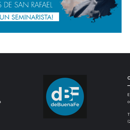
C
E
a
c
T
(