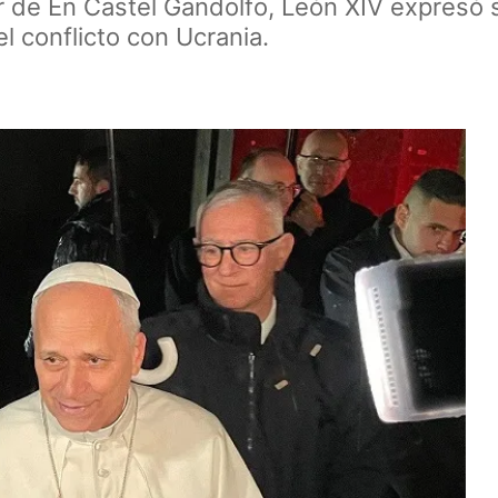
ir de En Castel Gandolfo, León XIV expresó s
l conflicto con Ucrania.