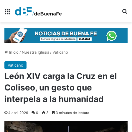
Menú
B
Inicio
/
Nuestra Iglesia
/
Vaticano
Vaticano
León XIV carga la Cruz en el
Coliseo, un gesto que
interpela a la humanidad
4 abril 2026
0
3
3 minutos de lectura