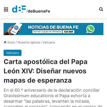
Menú
B
Inicio
/
Nuestra Iglesia
/
Vaticano
Vaticano
Carta apostólica del Papa
León XIV: Diseñar nuevos
mapas de esperanza
En el 60.º aniversario de la declaración conciliar
Gravissimum educationis el Papa exhorta a
desarmar “las palabras, levanten la mirada,
custodien el corazón”, colocando en el centro de